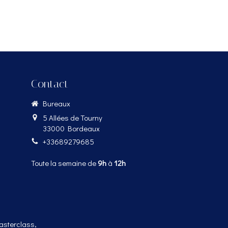
Contact
Bureaux
5 Allées de Tourny
33000
Bordeaux
+33689279685
Toute la semaine de
9h
à
12h
asterclass,